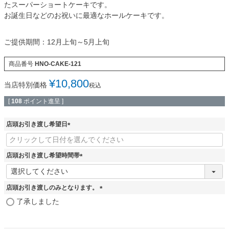
たスーパーショートケーキです。
お誕生日などのお祝いに最適なホールケーキです。
ご提供期間：12月上旬～5月上旬
商品番号
HNO-CAKE-121
¥
10,800
当店特別価格
税込
[
108
ポイント進呈 ]
店頭お引き渡し希望日
(
必
須
店頭お引き渡し希望時間帯
)
(
必
須
店頭お引き渡しのみとなります。
)
(
了承しました
必
須
)