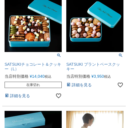
SATSUKIチョコレート＆クッキ
SATSUKI プラントベースクッ
ー（L）
キー
当店特別価格
¥
14,040
当店特別価格
¥
3,950
税込
税込
詳細を見る
在庫切れ
詳細を見る