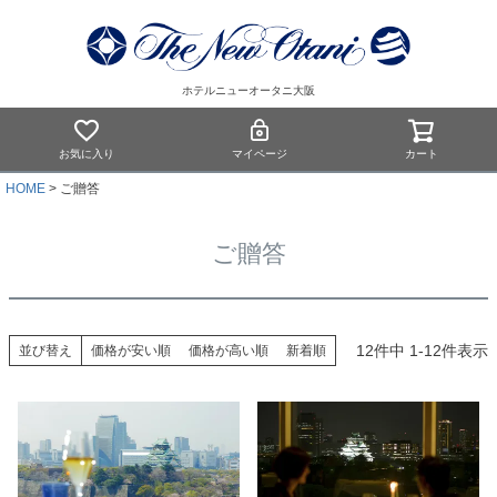
ホテルニューオータニ大阪
お気に入り
マイページ
カート
HOME
ご贈答
ご贈答
12
件中
1
-
12
件表示
並び替え
価格が安い順
価格が高い順
新着順