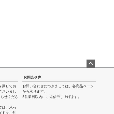
ペー
ジト
お問合せ先
ップ
を期してお
お問い合わせにつきましては、各商品ページ
へ
ございまし
から承ります。
知らせくださ
5営業日以内にご返信申し上げます。
ては、承っ
イド
をご利