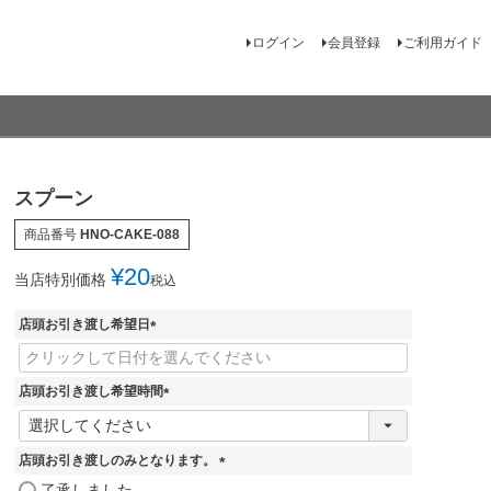
ログイン
会員登録
ご利用ガイド
スプーン
商品番号
HNO-CAKE-088
¥
20
当店特別価格
税込
店頭お引き渡し希望日
(
必
須
店頭お引き渡し希望時間
)
(
必
須
店頭お引き渡しのみとなります。
)
(
了承しました