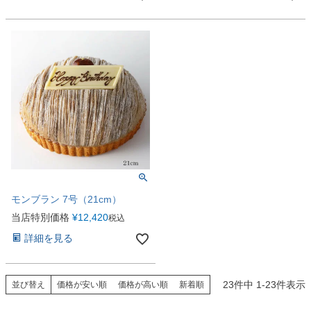
モンブラン 7号（21cm）
当店特別価格
¥
12,420
税込
詳細を見る
23
件中
1
-
23
件表示
並び替え
価格が安い順
価格が高い順
新着順