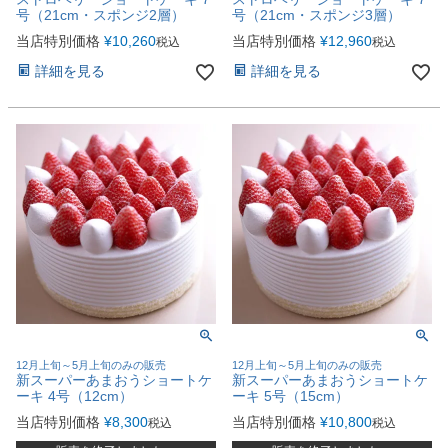
号（21cm・スポンジ2層）
号（21cm・スポンジ3層）
当店特別価格
¥
10,260
当店特別価格
¥
12,960
税込
税込
詳細を見る
詳細を見る
12月上旬～5月上旬のみの販売
12月上旬～5月上旬のみの販売
新スーパーあまおうショートケ
新スーパーあまおうショートケ
ーキ 4号（12cm）
ーキ 5号（15cm）
当店特別価格
¥
8,300
当店特別価格
¥
10,800
税込
税込