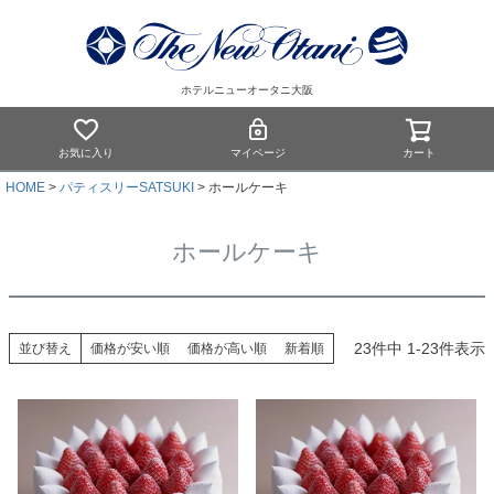
ホテルニューオータニ大阪
お気に入り
マイページ
カート
HOME
パティスリーSATSUKI
ホールケーキ
ホールケーキ
23
件中
1
-
23
件表示
並び替え
価格が安い順
価格が高い順
新着順