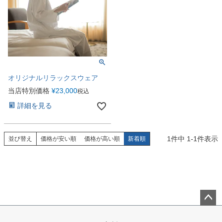
オリジナルリラックスウェア
当店特別価格
¥
23,000
税込
詳細を見る
1
件中
1
-
1
件表示
並び替え
価格が安い順
価格が高い順
新着順
ペー
ジト