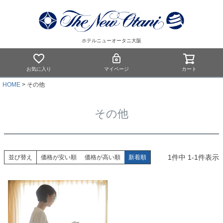
ホテルニューオータニ大阪
お気に入り
マイページ
カート
HOME
その他
その他
1
件中
1
-
1
件表示
並び替え
価格が安い順
価格が高い順
新着順