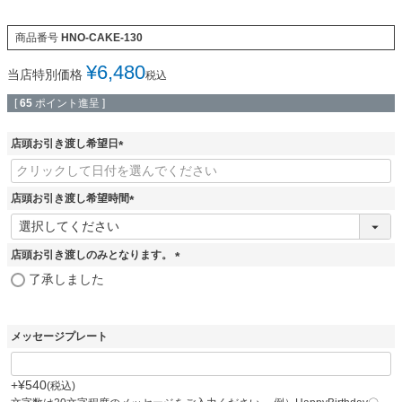
商品番号
HNO-CAKE-130
¥
6,480
当店特別価格
税込
[
65
ポイント進呈 ]
店頭お引き渡し希望日
(
必
須
店頭お引き渡し希望時間
)
(
必
須
店頭お引き渡しのみとなります。
)
(
了承しました
必
須
)
メッセージプレート
+
¥
540
税込