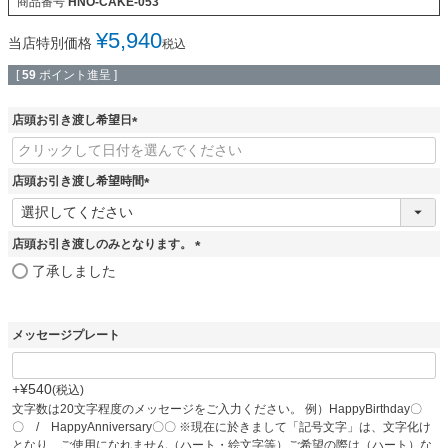
商品番号
HNO-CAKE-053
¥
5,940
当店特別価格
税込
[
59
ポイント進呈 ]
店頭お引き渡し希望日
(
必
須
店頭お引き渡し希望時間
)
(
必
須
店頭お引き渡しのみとなります。
)
(
了承しました
必
須
)
メッセージプレート
+
¥
540
税込
文字数は20文字程度のメッセージをご入力ください。 例）HappyBirthday〇
〇 / HappyAnniversary〇〇 ※現在に於きまして「記号文字」は、文字化け
となり、ご使用になれません（ハート・絵文字等）ご希望の際は（ハート）な