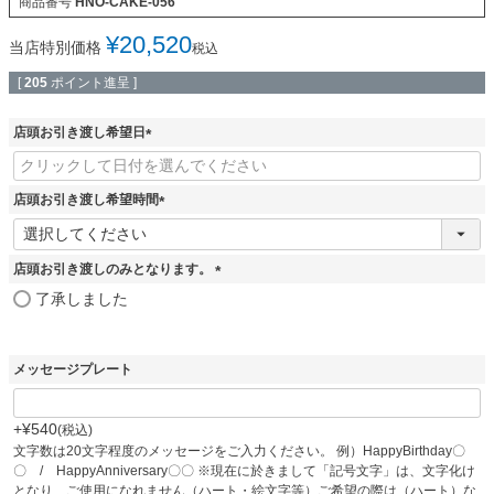
商品番号
HNO-CAKE-056
¥
20,520
当店特別価格
税込
[
205
ポイント進呈 ]
店頭お引き渡し希望日
(
必
須
店頭お引き渡し希望時間
)
(
必
須
店頭お引き渡しのみとなります。
)
(
了承しました
必
須
)
メッセージプレート
+
¥
540
税込
文字数は20文字程度のメッセージをご入力ください。 例）HappyBirthday〇
〇 / HappyAnniversary〇〇 ※現在に於きまして「記号文字」は、文字化け
となり、ご使用になれません（ハート・絵文字等）ご希望の際は（ハート）な