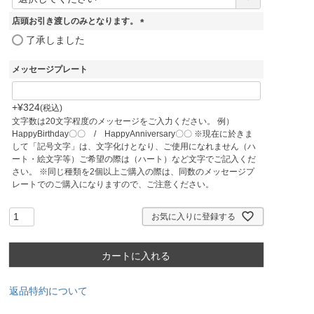
必
須
店頭お引き渡しのみとなります。
)
(
了承しました
必
須
メッセージプレート
)
+
¥
324
税込
文字数は20文字程度のメッセージをご入力ください。 例）
HappyBirthday〇〇 / HappyAnniversary〇〇 ※現在に於きま
して「記号文字」は、文字化けとなり、ご使用になれません（ハ
ート・絵文字等）ご希望の際は（ハート）など文字でご記入くだ
さい。 ※同じ種類を2個以上ご購入の際は、同数のメッセージプ
レートでのご購入になりますので、ご注意ください。
お気に入りに登録する
カートに入れる
返品特約について