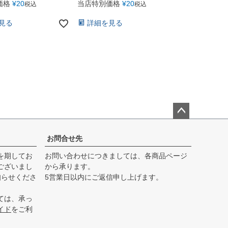
価格
¥
20
当店特別価格
¥
20
税込
税込
見る
詳細を見る
ペー
ジト
お問合せ先
ップ
を期してお
お問い合わせにつきましては、各商品ページ
へ
ございまし
から承ります。
知らせくださ
5営業日以内にご返信申し上げます。
ては、承っ
イド
をご利