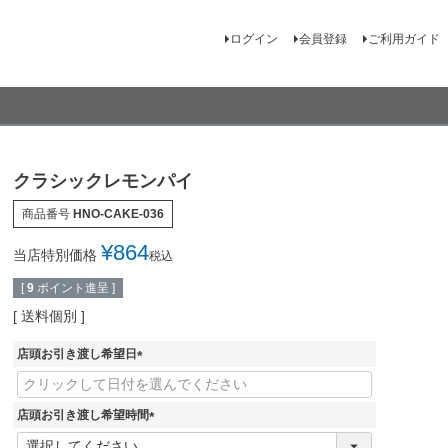
ログイン
会員登録
ご利用ガイド
クラシックレモンパイ
商品番号
HNO-CAKE-036
¥
864
当店特別価格
税込
[
9
ポイント進呈 ]
送料個別
店頭お引き渡し希望日
(
必
須
店頭お引き渡し希望時間
)
(