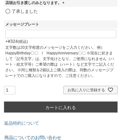
須
店頭お引き渡しのみとなります。
)
(
了承しました
必
須
メッセージプレート
)
+
¥
324
税込
文字数は20文字程度のメッセージをご入力ください。 例）
HappyBirthday〇〇 / HappyAnniversary〇〇 ※現在に於きま
して「記号文字」は、文字化けとなり、ご使用になれません（ハ
ート・絵文字等）ご希望の際は（ハート）など文字でご記入くだ
さい。 ※同じ種類を2個以上ご購入の際は、同数のメッセージプ
レートでのご購入になりますので、ご注意ください。
お気に入りに登録する
カートに入れる
返品特約について
商品についてのお問い合わせ