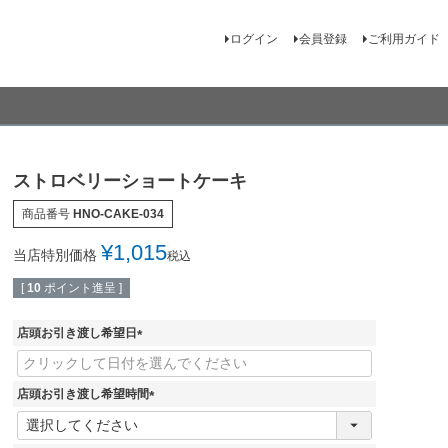
ログイン
会員登録
ご利用ガイド
ストロベリーショートケーキ
商品番号
HNO-CAKE-034
¥
1,015
当店特別価格
税込
[
10
ポイント進呈 ]
店頭お引き渡し希望日
(
必
須
店頭お引き渡し希望時間
)
(
必