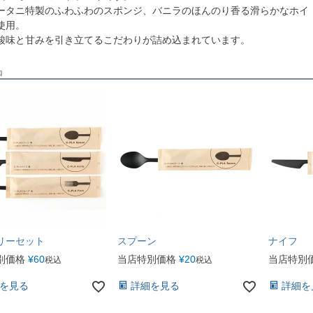
ータニ特製のふわふわのスポンジ、バニラのほんのり香る滑らかなホイ
使用。
酸味と甘みを引き立てるこだわりが詰め込まれています。
品
リーセット
スプーン
ナイフ
別価格
¥
60
当店特別価格
¥
20
当店特別
税込
税込
を見る
詳細を見る
詳細を