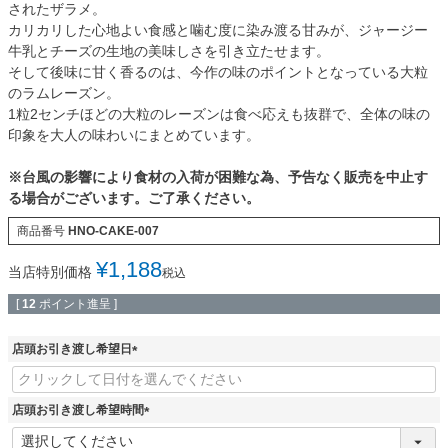
されたザラメ。
カリカリした心地よい食感と噛む度に染み渡る甘みが、ジャージー
牛乳とチーズの生地の美味しさを引き立たせます。
そして後味に甘く香るのは、今作の味のポイントとなっている大粒
のラムレーズン。
1粒2センチほどの大粒のレーズンは食べ応えも抜群で、全体の味の
印象を大人の味わいにまとめています。
※台風の影響により食材の入荷が困難な為、予告なく販売を中止す
る場合がございます。ご了承ください。
商品番号
HNO-CAKE-007
¥
1,188
当店特別価格
税込
[
12
ポイント進呈 ]
店頭お引き渡し希望日
(
必
須
店頭お引き渡し希望時間
)
(