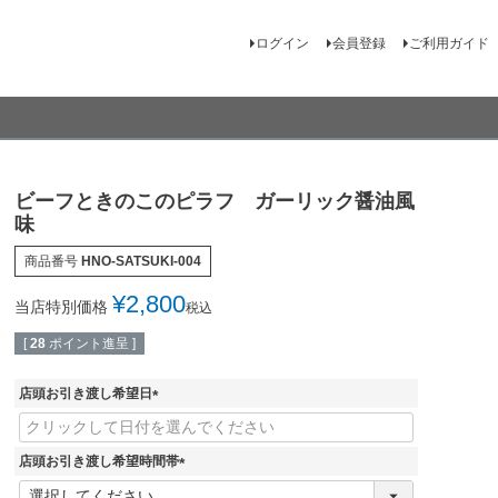
ログイン
会員登録
ご利用ガイド
ビーフときのこのピラフ ガーリック醤油風
味
商品番号
HNO-SATSUKI-004
¥
2,800
当店特別価格
税込
[
28
ポイント進呈 ]
店頭お引き渡し希望日
(
必
須
店頭お引き渡し希望時間帯
)
(