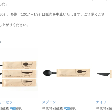
した。
9/30）、冬期（12/17～1/9）は販売を中止いたします。ご了承くださ
し上がりください。
品
リーセット
スプーン
ナイフ
別価格
¥
60
当店特別価格
¥
20
当店特別
税込
税込