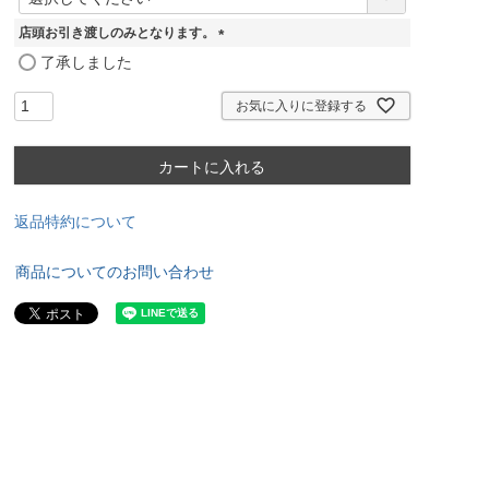
必
須
店頭お引き渡しのみとなります。
)
(
了承しました
必
須
お気に入りに登録する
)
カートに入れる
返品特約について
商品についてのお問い合わせ