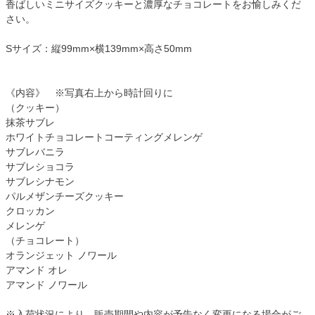
香ばしいミニサイズクッキーと濃厚なチョコレートをお愉しみくだ
さい。
Sサイズ：縦99mm×横139mm×高さ50mm
《内容》 ※写真右上から時計回りに
（クッキー）
抹茶サブレ
ホワイトチョコレートコーティングメレンゲ
サブレバニラ
サブレショコラ
サブレシナモン
パルメザンチーズクッキー
クロッカン
メレンゲ
（チョコレート）
オランジェット ノワール
アマンド オレ
アマンド ノワール
※入荷状況により、販売期間や内容が予告なく変更になる場合がご