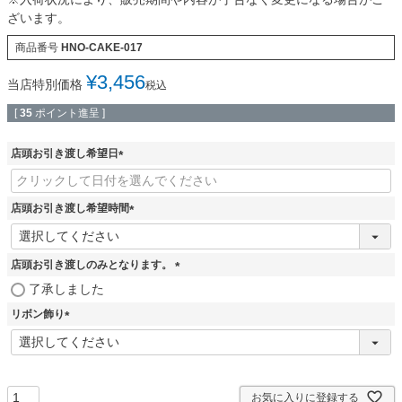
ざいます。
商品番号
HNO-CAKE-017
¥
3,456
当店特別価格
税込
[
35
ポイント進呈 ]
店頭お引き渡し希望日
(
必
須
店頭お引き渡し希望時間
)
(
必
須
店頭お引き渡しのみとなります。
)
(
了承しました
必
リボン飾り
須
)
(
必
須
)
お気に入りに登録する