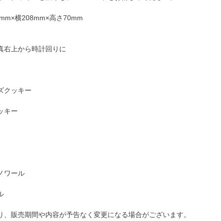
mm×横208mm×高さ70mm
真右上から時計回りに
ズクッキー
ッキー
）
ノワール
ル
り、販売期間や内容が予告なく変更になる場合がございます。