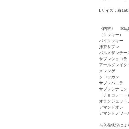
Lサイズ：縦150
《内容》 ※写
（クッキー）
パイクッキー
抹茶サブレ
パルメザンチー
サブレショコラ
アールグレイク
メレンゲ
クロッカン
サブレバニラ
サブレシナモン
（チョコレート
オランジェット
アマンドオレ
アマンドノワー
※入荷状況によ