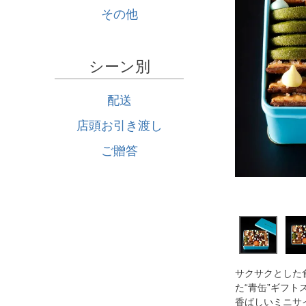
その他
シーン別
配送
店頭お引き渡し
ご贈答
サクサクとした
た“青缶”ギフト
香ばしいミニサ