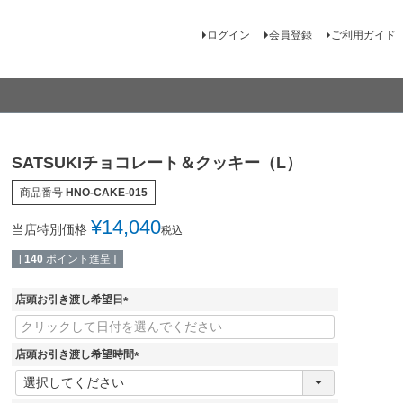
ログイン
会員登録
ご利用ガイド
SATSUKIチョコレート＆クッキー（L）
商品番号
HNO-CAKE-015
¥
14,040
当店特別価格
税込
[
140
ポイント進呈 ]
店頭お引き渡し希望日
(
必
須
店頭お引き渡し希望時間
)
(
必