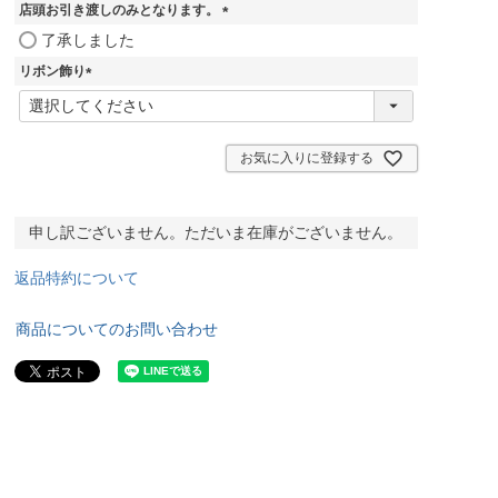
須
店頭お引き渡しのみとなります。
)
(
了承しました
必
リボン飾り
須
)
(
必
須
)
お気に入りに登録する
申し訳ございません。ただいま在庫がございません。
返品特約について
商品についてのお問い合わせ