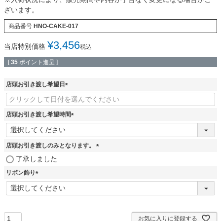
ざいます。
商品番号
HNO-CAKE-017
¥
3,456
当店特別価格
税込
[
35
ポイント進呈 ]
店頭お引き渡し希望日
(
必
須
店頭お引き渡し希望時間
)
(
必
須
店頭お引き渡しのみとなります。
)
(
了承しました
必
リボン飾り
須
)
(
必
須
)
お気に入りに登録する