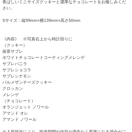
香ばしいミニサイズクッキーと濃厚なチョコレートをお愉しみくだ
さい。
Sサイズ：縦99mm×横139mm×高さ50mm
《内容》 ※写真右上から時計回りに
（クッキー）
抹茶サブレ
ホワイトチョコレートコーティングメレンゲ
サブレバニラ
サブレショコラ
サブレシナモン
パルメザンチーズクッキー
クロッカン
メレンゲ
（チョコレート）
オランジェット ノワール
アマンド オレ
アマンド ノワール
※入荷状況により、販売期間や内容が予告なく変更になる場合がご