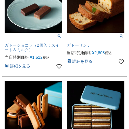
ガトーショコラ（2個入：スイ
ガトーサンテ
ート＆ミルク）
当店特別価格
¥
2,808
税込
当店特別価格
¥
1,512
税込
詳細を見る
詳細を見る