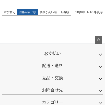
10
件中
1
-
10
件表示
並び替え
価格が安い順
価格が高い順
新着順
ペー
ジト
お支払い
ップ
へ
配送・送料
返品・交換
お問合せ先
カテゴリー