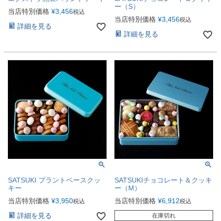
ー（S）
当店特別価格
¥
3,456
税込
当店特別価格
¥
3,456
税込
詳細を見る
詳細を見る
SATSUKI プラントベースクッ
SATSUKIチョコレート＆クッキ
キー
ー（M）
当店特別価格
¥
3,950
当店特別価格
¥
6,912
税込
税込
詳細を見る
在庫切れ