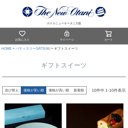
ホテルニューオータニ大阪
お気に入り
マイページ
カート
HOME
パティスリーSATSUKI
ギフトスイーツ
ギフトスイーツ
10
件中
1
-
10
件表示
並び替え
価格が安い順
価格が高い順
新着順