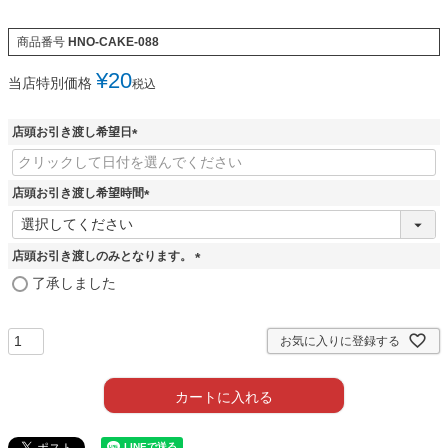
商品番号
HNO-CAKE-088
¥
20
当店特別価格
税込
店頭お引き渡し希望日
(
必
須
店頭お引き渡し希望時間
)
(
必
須
店頭お引き渡しのみとなります。
)
(
了承しました
必
須
)
お気に入りに登録する
カートに入れる